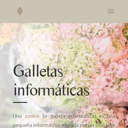
Galletas
informáticas
Una
cookie
(o galleta informática) es una
pequeña información enviada por un sitio web