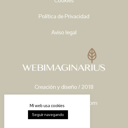
Cookies
Política de Privacidad
Aviso legal
Creación y diseño / 2018
hello@webimaginarius.com
Mi web usa cookies
Seguir navegando