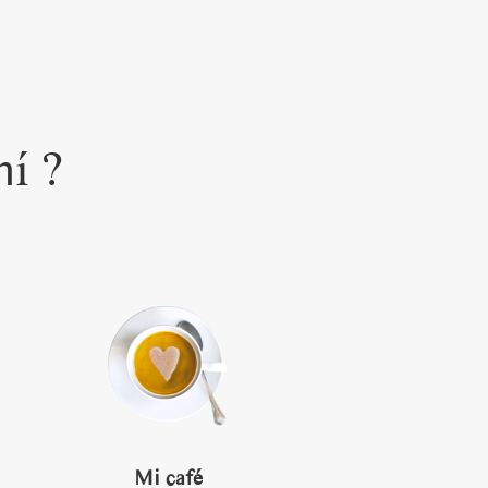
mí ?
Mi café